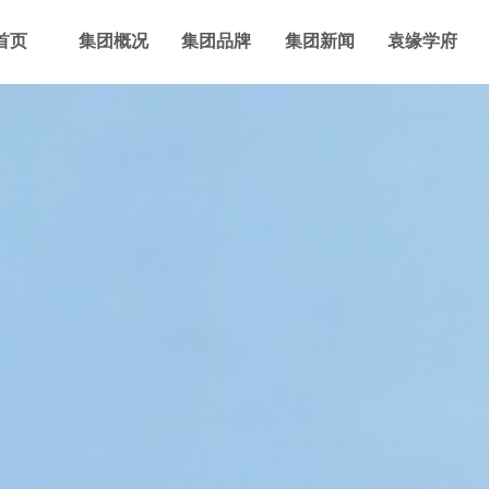
首页
集团概况
集团品牌
集团新闻
袁缘学府