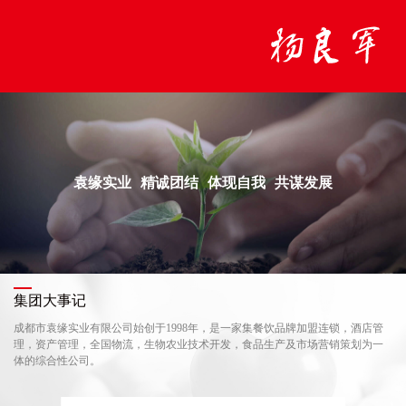
袁缘实业
精诚团结
体现自我
共谋发展
集团大事记
成都市袁缘实业有限公司始创于1998年，是一家集餐饮品牌加盟连锁，酒店管
理，资产管理，全国物流，生物农业技术开发，食品生产及市场营销策划为一
体的综合性公司。