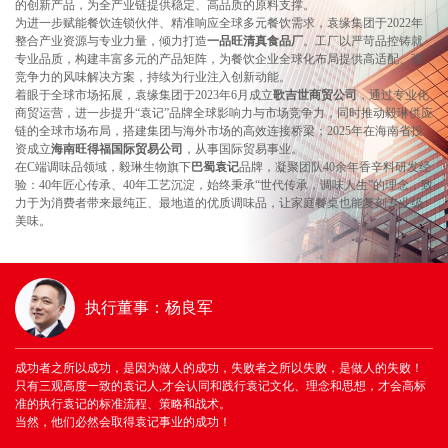
的创新产品，为全产业链提供稳定、高品质的原料支撑。
为进一步赋能餐饮连锁伙伴、精准响应全球多元餐饮需求，袁缘集团于2022年
整合产业资源与专业力量，倾力打造
一品旺清真食品厂
。工厂以严苛品控铸就
专业品质，构建丰富多元的产品矩阵，为餐饮企业全球化布局提供高适配、强
竞争力的风味解决方案，持续为行业注入创新动能。
着眼于全球市场拓展，袁缘集团于2023年6月成立
歌吉世商贸公司
，通过专业化
商贸运营，进一步提升“袁记”品牌全球影响力与市场竞争力，同时推动毅琳供应
链的全球市场布局，搭建集团与海外市场的高效连接桥梁；2025年在海南省投
资成立
海南旺得福国际贸易公司
，从事国际贸易事业。
在C端调味品领域，毅琳生物旗下
巴蜀袁记
品牌，凝聚团队40余年香辛料研发经
验：40年匠心传承、40年工艺沉淀，始终秉承“世代传承，调味人生”的理念，致
力于为消费者带来最纯正、最地道的优质调味品，让家庭餐桌也能复刻专业级
美味。
执行董事：杨良军
成功者之所以成功，是因为做人的成功，失败者之所以失败，是做人的失败！
只有三观高度一致的袁记人,才会认同和践行袁记文化、理念和思想，才会高标
准的执行袁记的标准流程、策略和战术。
当然，他们必然会取得袁记事业的成功！